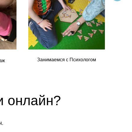
Занимаемся с Психологом
Зан
аж
и онлайн?
н.