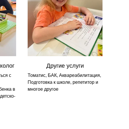
холог
Другие услуги
ься с
Томатис, БАК, Аквареабилитация,
Подготовка к школе, репетитор и
бенка в
многое другое
детско-